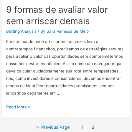
9 formas de avaliar valor
sem arriscar demais
Betting Analysis
/ By
Sara Vanessa de Melo
Em um mundo onde arriscar muitas vezes leva a
contratempos financeiros, precisamos de estratégias seguras
para avaliar o valor das oportunidades sem comprometermos
nosso bem-estar econômico. Assim como um navegador que
deve calcular cuidadosamente sua rota entre tempestades,
nós, como investidores e consumidores, devemos encontrar
modos de identificar oportunidades promissoras sem nos
lançarmos cegamente em …
9
Read More »
formas
de
Navegação
←
Previous Page
1
2
avaliar