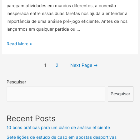
pareçam atividades em mundos diferentes, a conexão
inesperada entre essas duas tarefas nos ajuda a entender a
importância de uma análise pré-jogo eficiente. Antes de nos
lançarmos em qualquer partida ou …
Checklist
Read More »
essencial:
12
Navegação
1
2
Next Page
→
pontos
de
para
Pesquisar
análise
artigos
pré-
Pesquisar
jogo
Recent Posts
10 boas práticas para um diário de análise eficiente
Sete lições de estudo de caso em apostas desportivas