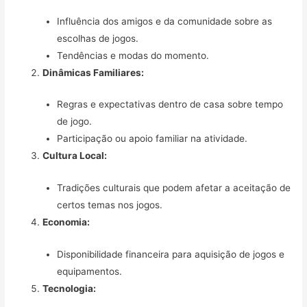
Influência dos amigos e da comunidade sobre as
escolhas de jogos.
Tendências e modas do momento.
Dinâmicas Familiares:
Regras e expectativas dentro de casa sobre tempo
de jogo.
Participação ou apoio familiar na atividade.
Cultura Local:
Tradições culturais que podem afetar a aceitação de
certos temas nos jogos.
Economia:
Disponibilidade financeira para aquisição de jogos e
equipamentos.
Tecnologia: