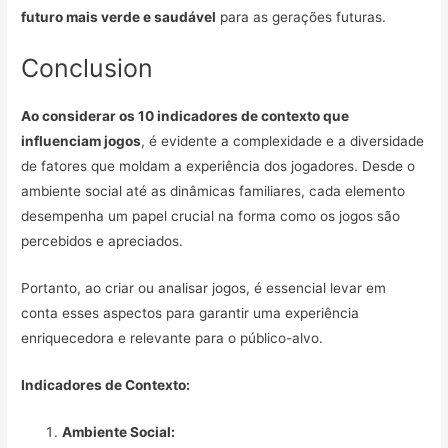
futuro mais verde e saudável
para as gerações futuras.
Conclusion
Ao considerar os 10 indicadores de contexto que
influenciam jogos
, é evidente a complexidade e a diversidade
de fatores que moldam a experiência dos jogadores. Desde o
ambiente social até as dinâmicas familiares, cada elemento
desempenha um papel crucial na forma como os jogos são
percebidos e apreciados.
Portanto, ao criar ou analisar jogos, é essencial levar em
conta esses aspectos para garantir uma experiência
enriquecedora e relevante para o público-alvo.
Indicadores de Contexto:
Ambiente Social: