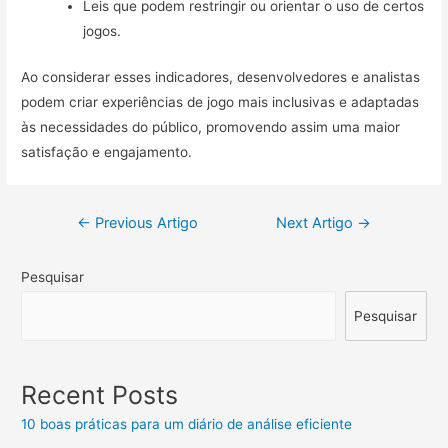
Leis que podem restringir ou orientar o uso de certos
jogos.
Ao considerar esses indicadores, desenvolvedores e analistas
podem criar experiências de jogo mais inclusivas e adaptadas
às necessidades do público, promovendo assim uma maior
satisfação e engajamento.
Navegação
←
Previous Artigo
Next Artigo
→
de
Pesquisar
artigos
Pesquisar
Recent Posts
10 boas práticas para um diário de análise eficiente