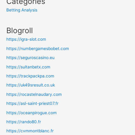
Categories
Betting Analysis
Blogroll
https://igra-slot.com
https://numbergamesbobet.com
https://seguroscasino.eu
https://sultanbetx.com
https://trackpackpa.com
https://uk49sresult.co.uk
https://rocastelnaudary.com
https://asl-saint-priest07.fr
https://oceanpirogue.com
https://rando80.fr
https://cvmmontblanc.fr