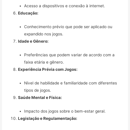
Acesso a dispositivos e conexão à internet.
Educação:
Conhecimento prévio que pode ser aplicado ou
expandido nos jogos.
Idade e Gênero:
Preferências que podem variar de acordo com a
faixa etária e gênero.
Experiência Prévia com Jogos:
Nível de habilidade e familiaridade com diferentes
tipos de jogos.
Saúde Mental e Física:
Impacto dos jogos sobre o bem-estar geral.
Legislação e Regulamentação: