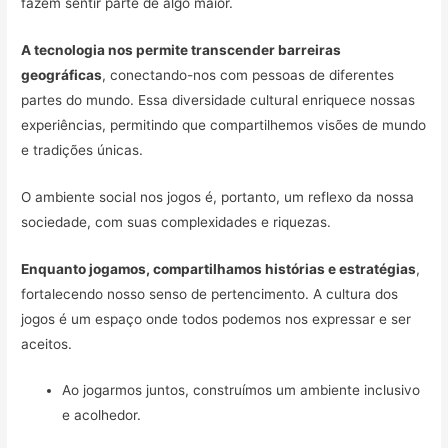
fazem sentir parte de algo maior.
A tecnologia nos permite transcender barreiras
geográficas
, conectando-nos com pessoas de diferentes
partes do mundo. Essa diversidade cultural enriquece nossas
experiências, permitindo que compartilhemos visões de mundo
e tradições únicas.
O ambiente social nos jogos é, portanto, um reflexo da nossa
sociedade, com suas complexidades e riquezas.
Enquanto jogamos, compartilhamos histórias e estratégias
,
fortalecendo nosso senso de pertencimento. A cultura dos
jogos é um espaço onde todos podemos nos expressar e ser
aceitos.
Ao jogarmos juntos, construímos um ambiente inclusivo
e acolhedor.