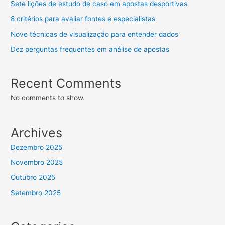
Sete lições de estudo de caso em apostas desportivas
8 critérios para avaliar fontes e especialistas
Nove técnicas de visualização para entender dados
Dez perguntas frequentes em análise de apostas
Recent Comments
No comments to show.
Archives
Dezembro 2025
Novembro 2025
Outubro 2025
Setembro 2025