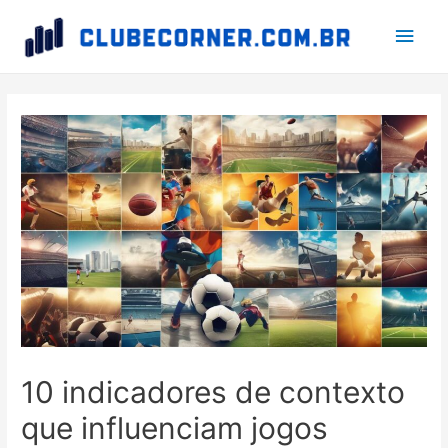
Main
Men
10 indicadores de contexto
que influenciam jogos