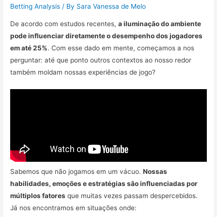
Betting Analysis
/ By
Sara Vanessa de Melo
De acordo com estudos recentes,
a iluminação do ambiente
pode influenciar diretamente o desempenho dos jogadores
em até 25%
. Com esse dado em mente, começamos a nos
perguntar: até que ponto outros contextos ao nosso redor
também moldam nossas experiências de jogo?
Sabemos que não jogamos em um vácuo.
Nossas
habilidades, emoções e estratégias são influenciadas por
múltiplos fatores
que muitas vezes passam despercebidos.
Já nos encontramos em situações onde: