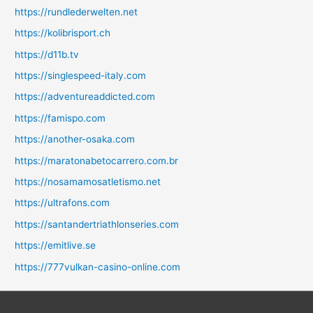
https://rundlederwelten.net
https://kolibrisport.ch
https://d11b.tv
https://singlespeed-italy.com
https://adventureaddicted.com
https://famispo.com
https://another-osaka.com
https://maratonabetocarrero.com.br
https://nosamamosatletismo.net
https://ultrafons.com
https://santandertriathlonseries.com
https://emitlive.se
https://777vulkan-casino-online.com