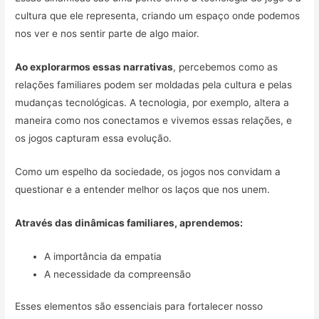
cultura que ele representa, criando um espaço onde podemos
nos ver e nos sentir parte de algo maior.
Ao explorarmos essas narrativas
, percebemos como as
relações familiares podem ser moldadas pela cultura e pelas
mudanças tecnológicas. A tecnologia, por exemplo, altera a
maneira como nos conectamos e vivemos essas relações, e
os jogos capturam essa evolução.
Como um espelho da sociedade, os jogos nos convidam a
questionar e a entender melhor os laços que nos unem.
Através das dinâmicas familiares, aprendemos:
A importância da empatia
A necessidade da compreensão
Esses elementos são essenciais para fortalecer nosso