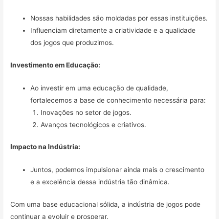
Nossas habilidades são moldadas por essas instituições.
Influenciam diretamente a criatividade e a qualidade
dos jogos que produzimos.
Investimento em Educação:
Ao investir em uma educação de qualidade,
fortalecemos a base de conhecimento necessária para:
Inovações no setor de jogos.
Avanços tecnológicos e criativos.
Impacto na Indústria:
Juntos, podemos impulsionar ainda mais o crescimento
e a excelência dessa indústria tão dinâmica.
Com uma base educacional sólida, a indústria de jogos pode
continuar a evoluir e prosperar.