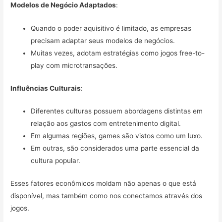
Modelos de Negócio Adaptados
:
Quando o poder aquisitivo é limitado, as empresas
precisam adaptar seus modelos de negócios.
Muitas vezes, adotam estratégias como jogos free-to-
play com microtransações.
Influências Culturais
:
Diferentes culturas possuem abordagens distintas em
relação aos gastos com entretenimento digital.
Em algumas regiões, games são vistos como um luxo.
Em outras, são considerados uma parte essencial da
cultura popular.
Esses fatores econômicos moldam não apenas o que está
disponível, mas também como nos conectamos através dos
jogos.