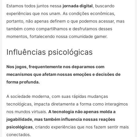
Estamos todos juntos nessa
jornada digital
, buscando
experiências que nos unam. As condições econômicas,
portanto, não apenas definem o que podemos acessar, mas
também como compartilhamos e desfrutamos desses
momentos, fortalecendo nossa comunidade gamer.
Influências psicológicas
Nos jogos, frequentemente nos deparamos com
mecanismos que afetam nossas emoções e decisões de
forma profunda.
A sociedade moderna, com suas rápidas mudanças
tecnológicas, impacta diretamente a forma como interagimos
nos mundos virtuais.
A tecnologia não apenas molda a
jogabilidade, mas também influencia nossas reações
psicológicas
, criando experiências que nos fazem sentir mais
conectados.