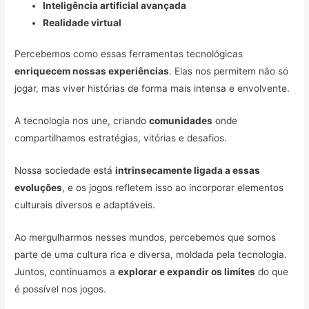
Inteligência artificial avançada
Realidade virtual
Percebemos como essas ferramentas tecnológicas
enriquecem nossas experiências
. Elas nos permitem não só
jogar, mas viver histórias de forma mais intensa e envolvente.
A tecnologia nos une, criando
comunidades
onde
compartilhamos estratégias, vitórias e desafios.
Nossa sociedade está
intrinsecamente ligada a essas
evoluções
, e os jogos refletem isso ao incorporar elementos
culturais diversos e adaptáveis.
Ao mergulharmos nesses mundos, percebemos que somos
parte de uma cultura rica e diversa, moldada pela tecnologia.
Juntos, continuamos a
explorar e expandir os limites
do que
é possível nos jogos.